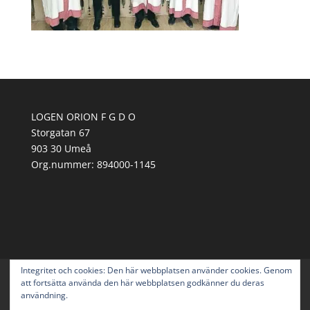
LOGEN ORION F G D O
Storgatan 67
903 30 Umeå
Org.nummer:
894000-1145
Integritet och cookies: Den här webbplatsen använder cookies. Genom
Om Orion
Svenska Druid-Orden
att fortsätta använda den här webbplatsen godkänner du deras
Mötesordning
Aktuellt
Cafè Druiden
användning.
Välgörenhet
Druidgården