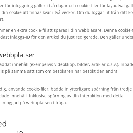
 för inloggning gäller i två dagar och cookie-filer för layoutval gäll
in cookie att finnas kvar i två veckor. Om du loggar ut från ditt k
rt.
mer en extra cookie-fil att sparas i din webbläsare. Denna cookie-f
ast inläggs-ID för den artikel du just redigerade. Den gäller unde
webbplatser
dat innehåll (exempelvis videoklipp, bilder, artiklar o.s.v.). Inbäd
ecis på samma sätt som om besökaren har besökt den andra
g, använda cookie-filer, bädda in ytterligare spårning från tredje
ade innehåll, inklusive spårning av din interaktion med detta
 inloggad på webbplatsen i fråga.
ed