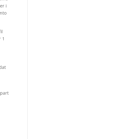
er i
onto
il
r 1
dat
 part