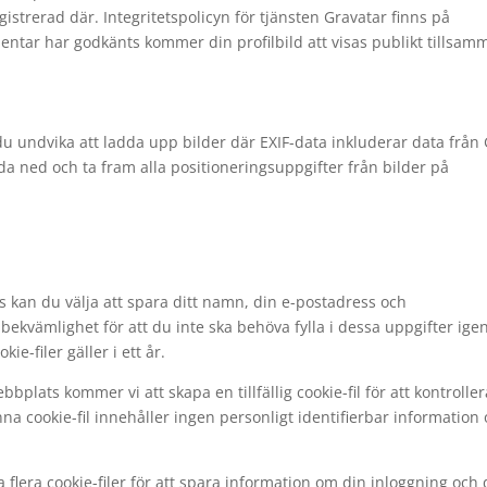
gistrerad där. Integritetspolicyn för tjänsten Gravatar finns på
entar har godkänts kommer din profilbild att visas publikt tillsam
u undvika att ladda upp bilder där EXIF-data inkluderar data från
da ned och ta fram alla positioneringsuppgifter från bilder på
an du välja att spara ditt namn, din e-postadress och
 bekvämlighet för att du inte ska behöva fylla i dessa uppgifter ige
e-filer gäller i ett år.
plats kommer vi att skapa en tillfällig cookie-fil för att kontroller
na cookie-fil innehåller ingen personligt identifierbar information
flera cookie-filer för att spara information om din inloggning och 