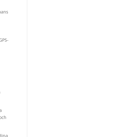
mans
 GPS-
n
a
 och
dina