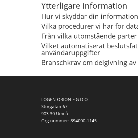
Ytterligare information
Hur vi skyddar din informatio
Vilka procedurer vi har för dat
Från vilka utomstående parter 
Vilket automatiserat beslutsfa
användaruppgifter
Branschkrav om delgivning av
LOGEN ORION F G D O
Storgatan 67
903 30 Umeå
Org.nummer:
894000-1145