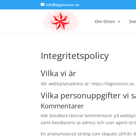
info@logenorion.se
Om Orion
Sve
Integritetspolicy
Vilka vi är
Vår webbplatsadress är: https://logenorion.se.
Vilka personuppgifter vi 
Kommentarer
När besökare lämnar kommentarer på webbplat
samt besökarens ip-adress och user agent-str
En anonymiserad sträng som skapats utifrån di