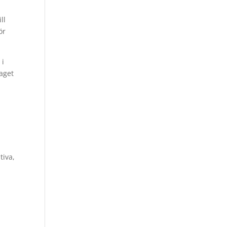
ll
ör
 i
aget
tiva,