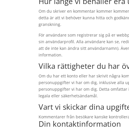
Hur länge vi behåller era 
Om du skriver en kommentar kommer kommentar
detta är att vi behöver kunna hitta och godkä
granskning.
För användare som registrerar sig på er webbp
sin användarprofil. Alla användare kan se, re
att de inte kan ändra sitt användarnamn). Äv
information.
Vilka rättigheter du har ö
Om du har ett konto eller har skrivit några 
personuppgifter vi har om dig, inklusive alla up
personuppgifter vi har om dig. Detta omfattar 
legala eller säkerhetsändamål.
Vart vi skickar dina upgift
Kommentarer från besökare kanske kontrolleras
Din kontaktinformation