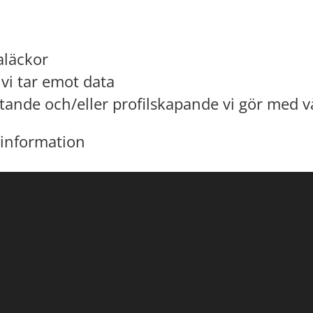
n
aläckor
vi tar emot data
ttande och/eller profilskapande vi gör med v
 information