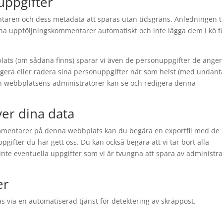
uppgifter
en och dess metadata att sparas utan tidsgräns. Anledningen ti
nna uppföljningskommentarer automatiskt och inte lägga dem i kö f
lats (om sådana finns) sparar vi även de personuppgifter de anger
digera eller radera sina personuppgifter när som helst (med undant
en webbplatsens administratörer kan se och redigera denna
ver dina data
kommentarer på denna webbplats kan du begära en exportfil med de
pgifter du har gett oss. Du kan också begära att vi tar bort alla
inte eventuella uppgifter som vi är tvungna att spara av administra
er
 via en automatiserad tjänst för detektering av skräppost.