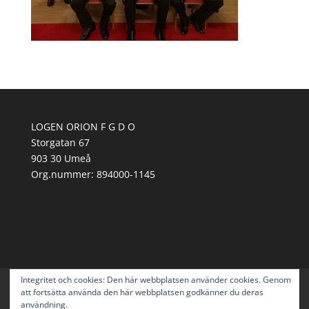
LOGEN ORION F G D O
Storgatan 67
903 30 Umeå
Org.nummer:
894000-1145
Integritet och cookies: Den här webbplatsen använder cookies. Genom
Om Orion
Svenska Druid-Orden
att fortsätta använda den här webbplatsen godkänner du deras
Mötesordning
Aktuellt
Cafè Druiden
användning.