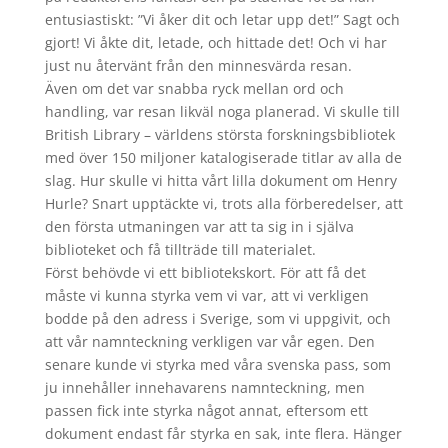
entusiastiskt: ”Vi åker dit och letar upp det!” Sagt och
gjort! Vi åkte dit, letade, och hittade det! Och vi har
just nu återvänt från den minnesvärda resan.
Även om det var snabba ryck mellan ord och
handling, var resan likväl noga planerad. Vi skulle till
British Library – världens största forskningsbibliotek
med över 150 miljoner katalogiserade titlar av alla de
slag. Hur skulle vi hitta vårt lilla dokument om Henry
Hurle? Snart upptäckte vi, trots alla förberedelser, att
den första utmaningen var att ta sig in i själva
biblioteket och få tillträde till materialet.
Först behövde vi ett bibliotekskort. För att få det
måste vi kunna styrka vem vi var, att vi verkligen
bodde på den adress i Sverige, som vi uppgivit, och
att vår namnteckning verkligen var vår egen. Den
senare kunde vi styrka med våra svenska pass, som
ju innehåller innehavarens namnteckning, men
passen fick inte styrka något annat, eftersom ett
dokument endast får styrka en sak, inte flera. Hänger