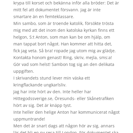
krypa till korset och bekänna inför alla bröder: Det är
mitt fel att dokumentet försvann. Jag är inte
smartare än en femteklassare.
Min sambo, som är troende katolik, försökte trösta
mig med att det inom den katolska kyrkan finns ett
helgon, S:t Anton, som man kan be om hjälp, om
man tappat bort något. Han kommer att hitta det,
fick jag veta. Så bra! ropade jag utom mig av glädje.
Kontakta honom genast! Ring, skriv, mejla, sms:a!
Gör vad som helst! Sambon tog sig an den delikata
uppgiften.
I skrivandets stund lever min väska ett
kringflackande ungkarlsliv.
Jag har inte hört av den. Inte heller har
Hittegodssverige.se, Öresunds- eller Skånetrafiken
hört av sig. Det är knäpp tyst.
Inte heller den helige Anton har kommunicerat något
uppmuntrande!
Men det är snart dags att någon hör av sig, annars
lär det bli en ny resa till London. För dokumentet ska