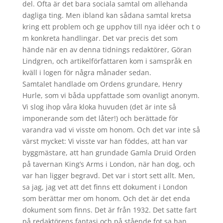
del. Ofta är det bara sociala samtal om allehanda
dagliga ting. Men ibland kan sådana samtal kretsa
kring ett problem och ge upphov till nya idéer och t o
m konkreta handlingar. Det var precis det som
hände när en av denna tidnings redaktörer, Göran
Lindgren, och artikelförfattaren kom i samspråk en
kväll i logen för några månader sedan.
Samtalet handlade om Ordens grundare, Henry
Hurle, som vi båda uppfattade som ovanligt anonym.
Vi slog ihop våra kloka huvuden (det är inte så
imponerande som det låter!) och berättade för
varandra vad vi visste om honom. Och det var inte så
värst mycket: Vi visste var han föddes, att han var
byggmästare, att han grundade Gamla Druid Orden
på tavernan King’s Arms i London, när han dog, och
var han ligger begravd. Det var i stort sett allt. Men,
sa jag, jag vet att det finns ett dokument i London
som berättar mer om honom. Och det är det enda
dokument som finns. Det är från 1932. Det satte fart
på redaktörens fantasi och på stående fot sa han