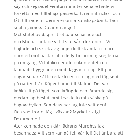
såg och segrade! Femton minuter senare hade vi
försetts med tillfälliga passerkort, namnbrickor, och
fått tillträde till denna enorma kunskapsbank. Tack
snälla Jaimee. Du är en ängel!
Mot slutet av dagen, trötta, utschasade och
modstulna, hittade vi till slut vårt dokument. Vi
hojtade och skrek av glädje i keltisk anda och bröt
därmed mot nästan alla de fyrtio ordningsreglerna
på en gång. Vi fotokopierade dokumentet och
lämnade byggnaden med flaggan i topp. Ett par
dagar senare åkte redaktören och jag med tåg sent
på natten från Köpenhamn till Malmö. Det var
knökfullt på tåget, som krängde och jämrade sig,
medan jag beslutsamt tryckte in min väska på
bagagehyllan. Sen dess har jag inte sett den!
Och vad tror ni låg i väskan? Mycket riktigt!
Dokumentet!
Återigen hade den där jädrans Murphys lag
besannats: Allt som kan gå fel, går fel! Det är bara att