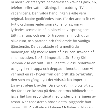
ni med? För att styrka hemadressen krävdes gas-, el-,
telefon-, eller vattenräkning, kontoutdrag, TV- eller
vapenlicens. Den valda handlingen skulle vara
original, kopior godkändes inte. För det andra fick vi
fyrtio ordningsregler som skulle följas, om vi
lyckades komma in på biblioteket. Vi sprang som
tättingar upp och ner för trapporna, in och ut ur
olika rum, och pratade och förklarade för vänliga
tjänstemän. De betraktade våra medförda
handlingar, såg medlidsamt på oss, och skakade på
sina huvuden. No Sir! Impossible Sir! Sorry Sir!
Samma visa överallt. Till slut satte vi oss, redaktören
och jag, i en trappa och deppade, knockade som vi
var med en rak höger från den brittiska byråkratin,
den som en gång styrt det vidsträckta imperiet.
En ny strategi krävdes. Då slog det mig plötsligt att
det fanns en kvinna på detta enorma bibliotek som
jag artigt korresponderat med under planeringen av
resan. När redaktören hörde detta, piggnade han
genast till. Vi kallade på Jaimee McRoberts. Hon kom,